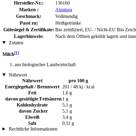
Hersteller-Nr.:
136160
Marken :
Alnatura
Geschmack:
Vollmundig
Passt zu:
Heißgetränke
Gütesiegel & Zertifikate:
Bio zertifiziert, EU- / Nicht-EU Bio Zeic
Lagerhinweis:
Nach dem Öffnen gekühlt lagern und inn
Zutaten
[1]
Milch
aus biologischer Landwirtschaft
Nährwert
Nährwert
pro 100 g
Energiegehalt / Brennwert
201 / 48 kj / kcal
Fett
1,6 g
davon gesättigte Fettsäuren
1 g
Kohlenhydrate
5,1 g
davon Zucker
5,1 g
Eiweiß
3,4 g
Salz
0,11 g
Rechtliche Informationen