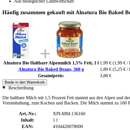
Aus biologischer Landwirtschaft
Häufig zusammen gekauft mit Alnatura Bio Baked Be
Alnatura Bio Haltbare Alpenmilch 1,5% Fett, 1 l
1,99 €
(1,99 € / 
Alnatura Bio Baked Beans, 360 g
1,89 €
(5,25 € / 
Gesamtpreis:
3,88 €
Beide in den Warenkorb
Beschreibung
Die haltbare Milch mit 1,5 Prozent Fett stammt aus den Alpen und dem
Vorratshaltung, zum Kochen und Backen. Die Milch stammt zu 100 Pr
Art.-Nr.:
XPI-MM-136160
Inhalt:
1 l
EAN:
4104420078000