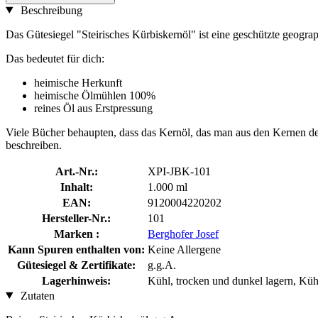
Beschreibung
Das Gütesiegel "Steirisches Kürbiskernöl" ist eine geschützte geogr
Das bedeutet für dich:
heimische Herkunft
heimische Ölmühlen 100%
reines Öl aus Erstpressung
Viele Bücher behaupten, dass das Kernöl, das man aus den Kernen des 
beschreiben.
Art.-Nr.:
XPI-JBK-101
Inhalt:
1.000 ml
EAN:
9120004220202
Hersteller-Nr.:
101
Marken :
Berghofer Josef
Kann Spuren enthalten von:
Keine Allergene
Gütesiegel & Zertifikate:
g.g.A.
Lagerhinweis:
Kühl, trocken und dunkel lagern, Kühl
Zutaten