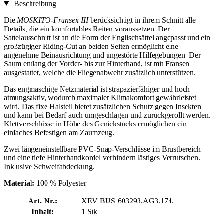
Beschreibung
Die
MOSKITO-Fransen III
berücksichtigt in ihrem Schnitt alle
Details, die ein komfortables Reiten voraussetzen. Der
Sattelausschnitt ist an die Form der Englischsättel angepasst und ein
großzügiger Riding-Cut an beiden Seiten ermöglicht eine
angenehme Beinausrichtung und ungestörte Hilfegebungen. Der
Saum entlang der Vorder- bis zur Hinterhand, ist mit Fransen
ausgestattet, welche die Fliegenabwehr zusätzlich unterstützen.
Das engmaschige Netzmaterial ist strapazierfähiger und hoch
atmungsaktiv, wodurch maximaler Klimakomfort gewährleistet
wird. Das fixe Halsteil bietet zusätzlichen Schutz gegen Insekten
und kann bei Bedarf auch umgeschlagen und zurückgerollt werden.
Klettverschlüsse in Höhe des Genickstücks ermöglichen ein
einfaches Befestigen am Zaumzeug.
Zwei längeneinstellbare PVC-Snap-Verschlüsse im Brustbereich
und eine tiefe Hinterhandkordel verhindern lästiges Verrutschen.
Inklusive Schweifabdeckung.
Material:
100 % Polyester
Art.-Nr.:
XEV-BUS-603293.AG3.174.
Inhalt:
1 Stk