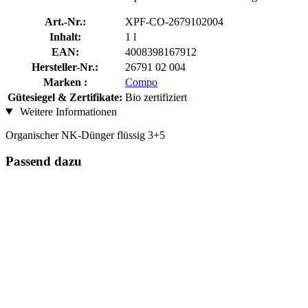
Art.-Nr.:
XPF-CO-2679102004
Inhalt:
1 l
EAN:
4008398167912
Hersteller-Nr.:
26791 02 004
Marken :
Compo
Gütesiegel & Zertifikate:
Bio zertifiziert
Weitere Informationen
Organischer NK-Dünger flüssig 3+5
Passend dazu