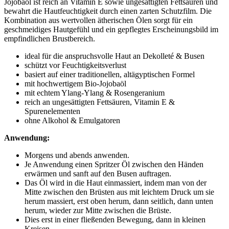
Jojobaöl ist reich an Vitamin E sowie ungesättigten Fettsäuren und
bewahrt die Hautfeuchtigkeit durch einen zarten Schutzfilm. Die
Kombination aus wertvollen ätherischen Ölen sorgt für ein
geschmeidiges Hautgefühl und ein gepflegtes Erscheinungsbild im
empfindlichen Brustbereich.
ideal für die anspruchsvolle Haut an Dekolleté & Busen
schützt vor Feuchtigkeitsverlust
basiert auf einer traditionellen, altägyptischen Formel
mit hochwertigem Bio-Jojobaöl
mit echtem Ylang-Ylang & Rosengeranium
reich an ungesättigten Fettsäuren, Vitamin E &
Spurenelementen
ohne Alkohol & Emulgatoren
Anwendung:
Morgens und abends anwenden.
Je Anwendung einen Spritzer Öl zwischen den Händen
erwärmen und sanft auf den Busen auftragen.
Das Öl wird in die Haut einmassiert, indem man von der
Mitte zwischen den Brüsten aus mit leichtem Druck um sie
herum massiert, erst oben herum, dann seitlich, dann unten
herum, wieder zur Mitte zwischen die Brüste.
Dies erst in einer fließenden Bewegung, dann in kleinen
Kreisen.