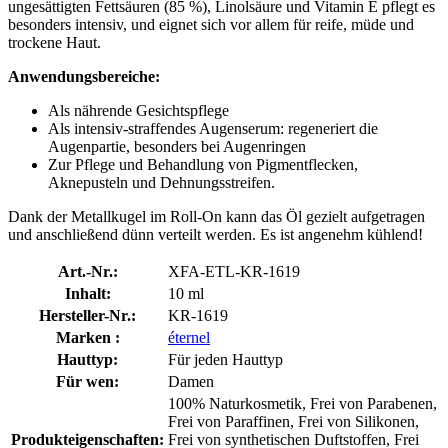
ungesättigten Fettsäuren (85 %), Linolsäure und Vitamin E pflegt es
besonders intensiv, und eignet sich vor allem für reife, müde und
trockene Haut.
Anwendungsbereiche:
Als nährende Gesichtspflege
Als intensiv-straffendes Augenserum: regeneriert die
Augenpartie, besonders bei Augenringen
Zur Pflege und Behandlung von Pigmentflecken,
Aknepusteln und Dehnungsstreifen.
Dank der Metallkugel im Roll-On kann das Öl gezielt aufgetragen
und anschließend dünn verteilt werden. Es ist angenehm kühlend!
Art.-Nr.:
XFA-ETL-KR-1619
Inhalt:
10 ml
Hersteller-Nr.:
KR-1619
Marken :
éternel
Hauttyp:
Für jeden Hauttyp
Für wen:
Damen
100% Naturkosmetik, Frei von Parabenen,
Frei von Paraffinen, Frei von Silikonen,
Produkteigenschaften:
Frei von synthetischen Duftstoffen, Frei