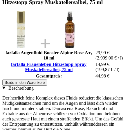
Hitzestopp Spray Muskatellersalbei, 75 ml
farfalla Augenfluid Booster Alpine Rose A+,
29,99 €
10 ml
(2.999,00 € / l)
farfalla Frauenleben Hitzestopp Spray
14,99 €
Muskatellersalbei, 75 ml
(199,87 € / l)
Gesamtpreis:
44,98 €
Beide in den Warenkorb
Beschreibung
Der herrlich feine Komplex dieses Fluids reduziert die klassischen
Müdigkeitsanzeichen rund um die Augen und lässt dich wieder
frisch und munter strahlen. Damascena Rose, Bakuchiol und
Extrakte aus der Alpenrose schützen vor Oxidation und belohnen
auch gestresste Haut mit einem straffenden Effekt. Um das Gefühl
der Entspannung zu unterstützen, umhüllt währenddessen ein
warmer, blumig-süßer Duft die Sinne.