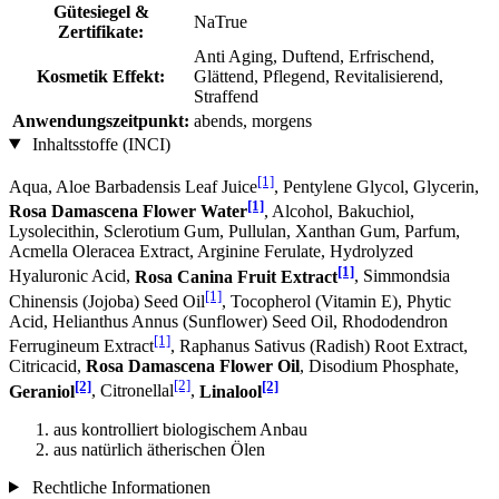
Gütesiegel &
NaTrue
Zertifikate:
Anti Aging, Duftend, Erfrischend,
Kosmetik Effekt:
Glättend, Pflegend, Revitalisierend,
Straffend
Anwendungszeitpunkt:
abends, morgens
Inhaltsstoffe (INCI)
[1]
Aqua, Aloe Barbadensis Leaf Juice
, Pentylene Glycol, Glycerin,
[1]
Rosa Damascena Flower Water
, Alcohol, Bakuchiol,
Lysolecithin, Sclerotium Gum, Pullulan, Xanthan Gum, Parfum,
Acmella Oleracea Extract, Arginine Ferulate, Hydrolyzed
[1]
Hyaluronic Acid,
Rosa Canina Fruit Extract
, Simmondsia
[1]
Chinensis (Jojoba) Seed Oil
, Tocopherol (Vitamin E), Phytic
Acid, Helianthus Annus (Sunflower) Seed Oil, Rhododendron
[1]
Ferrugineum Extract
, Raphanus Sativus (Radish) Root Extract,
Citricacid,
Rosa Damascena Flower Oil
, Disodium Phosphate,
[2]
[2]
[2]
Geraniol
, Citronellal
,
Linalool
aus kontrolliert biologischem Anbau
aus natürlich ätherischen Ölen
Rechtliche Informationen