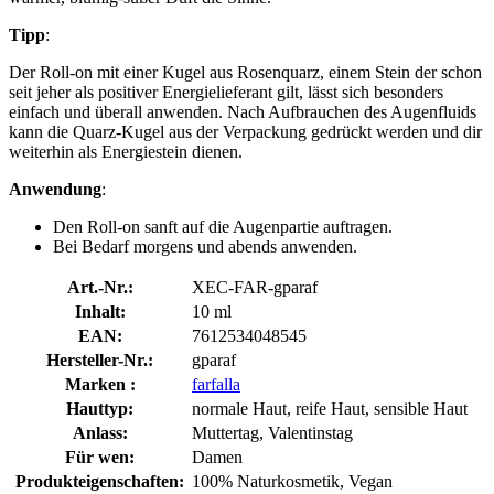
Tipp
:
Der Roll-on mit einer Kugel aus Rosenquarz, einem Stein der schon
seit jeher als positiver Energielieferant gilt, lässt sich besonders
einfach und überall anwenden. Nach Aufbrauchen des Augenfluids
kann die Quarz-Kugel aus der Verpackung gedrückt werden und dir
weiterhin als Energiestein dienen.
Anwendung
:
Den Roll-on sanft auf die Augenpartie auftragen.
Bei Bedarf morgens und abends anwenden.
Art.-Nr.:
XEC-FAR-gparaf
Inhalt:
10 ml
EAN:
7612534048545
Hersteller-Nr.:
gparaf
Marken :
farfalla
Hauttyp:
normale Haut, reife Haut, sensible Haut
Anlass:
Muttertag, Valentinstag
Für wen:
Damen
Produkteigenschaften:
100% Naturkosmetik, Vegan