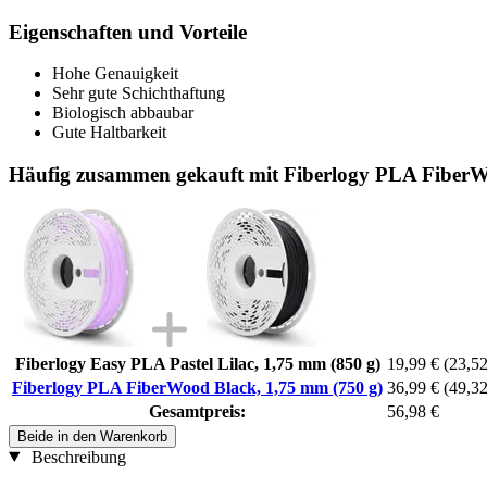
Eigenschaften und Vorteile
Hohe Genauigkeit
Sehr gute Schichthaftung
Biologisch abbaubar
Gute Haltbarkeit
Häufig zusammen gekauft mit Fiberlogy PLA FiberW
Fiberlogy Easy PLA Pastel Lilac, 1,75 mm (850 g)
19,99 €
(23,52
Fiberlogy PLA FiberWood Black, 1,75 mm (750 g)
36,99 €
(49,32
Gesamtpreis:
56,98 €
Beide in den Warenkorb
Beschreibung