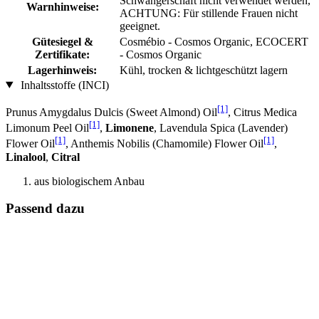
Schwangerschaft nicht verwendet werden,
Warnhinweise:
ACHTUNG: Für stillende Frauen nicht
geeignet.
Gütesiegel &
Cosmébio - Cosmos Organic, ECOCERT
Zertifikate:
- Cosmos Organic
Lagerhinweis:
Kühl, trocken & lichtgeschützt lagern
Inhaltsstoffe (INCI)
[1]
Prunus Amygdalus Dulcis (Sweet Almond) Oil
, Citrus Medica
[1]
Limonum Peel Oil
,
Limonene
, Lavendula Spica (Lavender)
[1]
[1]
Flower Oil
, Anthemis Nobilis (Chamomile) Flower Oil
,
Linalool
,
Citral
aus biologischem Anbau
Passend dazu