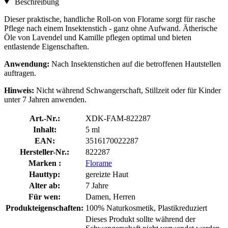
Beschreibung
Dieser praktische, handliche Roll-on von Florame sorgt für rasche
Pflege nach einem Insektenstich - ganz ohne Aufwand. Ätherische
Öle von Lavendel und Kamille pflegen optimal und bieten
entlastende Eigenschaften.
Anwendung:
Nach Insektenstichen auf die betroffenen Hautstellen
auftragen.
Hinweis:
Nicht während Schwangerschaft, Stillzeit oder für Kinder
unter 7 Jahren anwenden.
Art.-Nr.:
XDK-FAM-822287
Inhalt:
5 ml
EAN:
3516170022287
Hersteller-Nr.:
822287
Marken :
Florame
Hauttyp:
gereizte Haut
Alter ab:
7 Jahre
Für wen:
Damen, Herren
Produkteigenschaften:
100% Naturkosmetik, Plastikreduziert
Dieses Produkt sollte während der