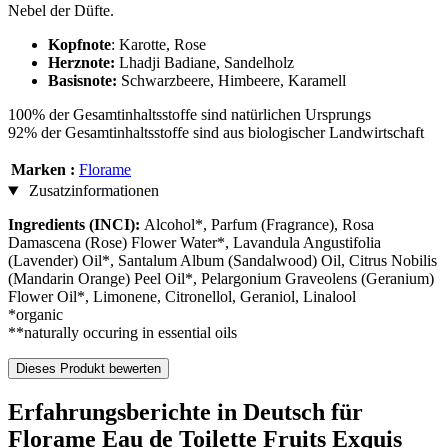
Nebel der Düfte.
Kopfnote
: Karotte, Rose
Herznote:
Lhadji Badiane, Sandelholz
Basisnote:
Schwarzbeere, Himbeere, Karamell
100% der Gesamtinhaltsstoffe sind natürlichen Ursprungs
92% der Gesamtinhaltsstoffe sind aus biologischer Landwirtschaft
Marken :
Florame
Zusatzinformationen
Ingredients (INCI):
Alcohol*, Parfum (Fragrance), Rosa
Damascena (Rose) Flower Water*, Lavandula Angustifolia
(Lavender) Oil*, Santalum Album (Sandalwood) Oil, Citrus Nobilis
(Mandarin Orange) Peel Oil*, Pelargonium Graveolens (Geranium)
Flower Oil*, Limonene, Citronellol, Geraniol, Linalool
*organic
**naturally occuring in essential oils
Dieses Produkt bewerten
Erfahrungsberichte in Deutsch für
Florame Eau de Toilette Fruits Exquis