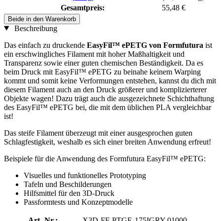
Gesamtpreis:
55,48 €
Beide in den Warenkorb
Beschreibung
Das einfach zu druckende
EasyFil™ ePETG von Formfutura
ist
ein erschwingliches Filament mit hoher Maßhaltigkeit und
Transparenz sowie einer guten chemischen Beständigkeit. Da es
beim Druck mit EasyFil™ ePETG zu beinahe keinem Warping
kommt und somit keine Verformungen entstehen, kannst du dich mit
diesem Filament auch an den Druck größerer und komplizierterer
Objekte wagen! Dazu trägt auch die ausgezeichnete Schichthaftung
des EasyFil™ ePETG bei, die mit dem üblichen PLA vergleichbar
ist!
Das steife Filament überzeugt mit einer ausgesprochen guten
Schlagfestigkeit, weshalb es sich einer breiten Anwendung erfreut!
Beispiele für die Anwendung des Formfutura EasyFil™ ePETG:
Visuelles und funktionelles Prototyping
Tafeln und Beschilderungen
Hilfsmittel für den 3D-Druck
Passformtests und Konzeptmodelle
Art.-Nr.:
X3D-FF-PTGE-175IGRY-01000