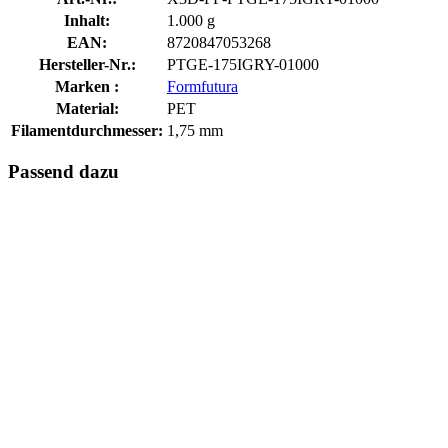
Inhalt:
1.000 g
EAN:
8720847053268
Hersteller-Nr.:
PTGE-175IGRY-01000
Marken :
Formfutura
Material:
PET
Filamentdurchmesser:
1,75 mm
Passend dazu