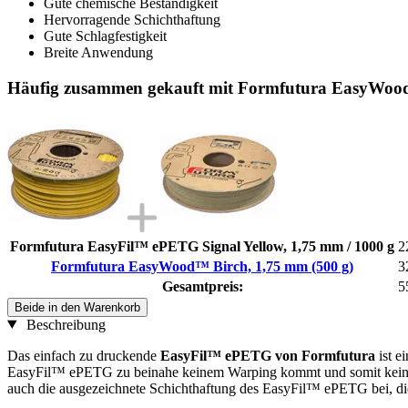
Gute chemische Beständigkeit
Hervorragende Schichthaftung
Gute Schlagfestigkeit
Breite Anwendung
Häufig zusammen gekauft mit Formfutura EasyWood
Formfutura EasyFil™ ePETG Signal Yellow, 1,75 mm / 1000 g
2
Formfutura EasyWood™ Birch, 1,75 mm (500 g)
3
Gesamtpreis:
5
Beide in den Warenkorb
Beschreibung
Das einfach zu druckende
EasyFil™ ePETG von Formfutura
ist e
EasyFil™ ePETG zu beinahe keinem Warping kommt und somit keine V
auch die ausgezeichnete Schichthaftung des EasyFil™ ePETG bei, die