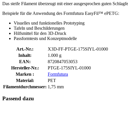
Das steife Filament überzeugt mit einer ausgesprochen guten Schlagfe
Beispiele für die Anwendung des Formfutura EasyFil™ ePETG:
Visuelles und funktionelles Prototyping
Tafeln und Beschilderungen
Hilfsmittel für den 3D-Druck
Passformtests und Konzeptmodelle
Art.-Nr.:
X3D-FF-PTGE-175SIYL-01000
Inhalt:
1.000 g
EAN:
8720847053053
Hersteller-Nr.:
PTGE-175SIYL-01000
Marken :
Formfutura
Material:
PET
Filamentdurchmesser:
1,75 mm
Passend dazu