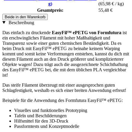
g)
(65,98 € / kg)
Gesamtpreis:
55,48 €
Beide in den Warenkorb
Beschreibung
Das einfach zu druckende
EasyFil™ ePETG von Formfutura
ist
ein erschwingliches Filament mit hoher Maßhaltigkeit und
Transparenz sowie einer guten chemischen Beständigkeit. Da es
beim Druck mit EasyFil™ ePETG zu beinahe keinem Warping
kommt und somit keine Verformungen entstehen, kannst du dich mit
diesem Filament auch an den Druck größerer und komplizierterer
Objekte wagen! Dazu trägt auch die ausgezeichnete Schichthaftung
des EasyFil™ ePETG bei, die mit dem üblichen PLA vergleichbar
ist!
Das steife Filament überzeugt mit einer ausgesprochen guten
Schlagfestigkeit, weshalb es sich einer breiten Anwendung erfreut!
Beispiele für die Anwendung des Formfutura EasyFil™ ePETG:
Visuelles und funktionelles Prototyping
Tafeln und Beschilderungen
Hilfsmittel für den 3D-Druck
Passformtests und Konzeptmodelle