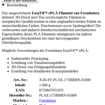
Beide in den Warenkorb
Beschreibung
Das ausgezeichnete
EasyFil™ ePLA Filament von Formfutura
definiert 3D-Druck neu! Das erschwingliche Filament in
europäischer Qualität kommt in einer unglaublich breiten Palette an
unterschiedlichen Farben, Durchmessern sowie Spulengrößen! Die
verbesserten und dadurch überdurchschnittlichen mechanischen
Eigenschaften dieses PLA Filaments ermöglichen ein äußerst
genießbares Druckerlebnis bei einer hervorragenden
Oberflächenqualität.
Mögliche Anwendungen des Formfutura EasyFil™ ePLA:
funktionelles Prototyping
Erstellung von Visualisierungshilfen
3D-Druck von Fertigungshilfsmitteln
Erstellung von detaillierten Konzeptmodellen
Art.-Nr.:
X3D-FF-PLAE-175BBRN-01000
Inhalt:
1.000 g
EAN:
8720847051035
Hersteller-Nr.:
PLAE-175BBRN-01000
Marken :
Formfutura