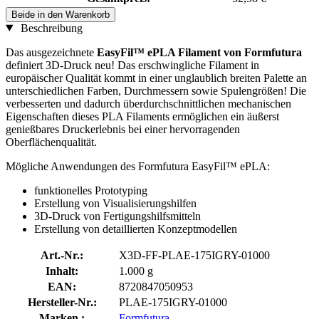
Beide in den Warenkorb
Beschreibung
Das ausgezeichnete
EasyFil™ ePLA Filament von Formfutura
definiert 3D-Druck neu! Das erschwingliche Filament in
europäischer Qualität kommt in einer unglaublich breiten Palette an
unterschiedlichen Farben, Durchmessern sowie Spulengrößen! Die
verbesserten und dadurch überdurchschnittlichen mechanischen
Eigenschaften dieses PLA Filaments ermöglichen ein äußerst
genießbares Druckerlebnis bei einer hervorragenden
Oberflächenqualität.
Mögliche Anwendungen des Formfutura EasyFil™ ePLA:
funktionelles Prototyping
Erstellung von Visualisierungshilfen
3D-Druck von Fertigungshilfsmitteln
Erstellung von detaillierten Konzeptmodellen
Art.-Nr.:
X3D-FF-PLAE-175IGRY-01000
Inhalt:
1.000 g
EAN:
8720847050953
Hersteller-Nr.:
PLAE-175IGRY-01000
Marken :
Formfutura