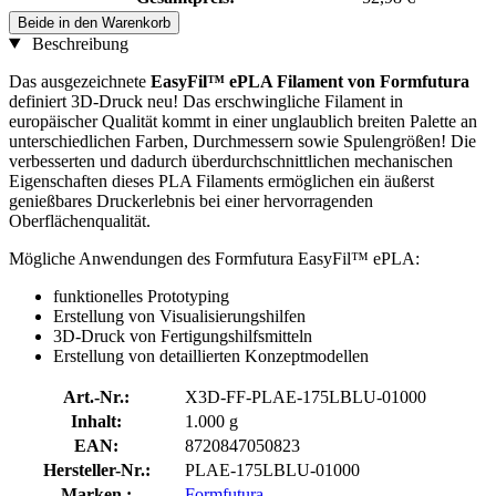
Beide in den Warenkorb
Beschreibung
Das ausgezeichnete
EasyFil™ ePLA Filament von Formfutura
definiert 3D-Druck neu! Das erschwingliche Filament in
europäischer Qualität kommt in einer unglaublich breiten Palette an
unterschiedlichen Farben, Durchmessern sowie Spulengrößen! Die
verbesserten und dadurch überdurchschnittlichen mechanischen
Eigenschaften dieses PLA Filaments ermöglichen ein äußerst
genießbares Druckerlebnis bei einer hervorragenden
Oberflächenqualität.
Mögliche Anwendungen des Formfutura EasyFil™ ePLA:
funktionelles Prototyping
Erstellung von Visualisierungshilfen
3D-Druck von Fertigungshilfsmitteln
Erstellung von detaillierten Konzeptmodellen
Art.-Nr.:
X3D-FF-PLAE-175LBLU-01000
Inhalt:
1.000 g
EAN:
8720847050823
Hersteller-Nr.:
PLAE-175LBLU-01000
Marken :
Formfutura