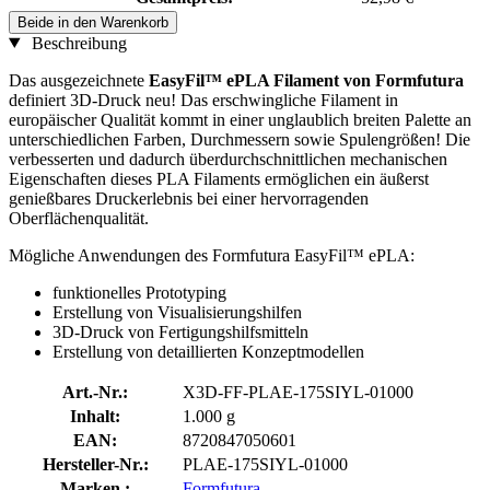
Beide in den Warenkorb
Beschreibung
Das ausgezeichnete
EasyFil™ ePLA Filament von Formfutura
definiert 3D-Druck neu! Das erschwingliche Filament in
europäischer Qualität kommt in einer unglaublich breiten Palette an
unterschiedlichen Farben, Durchmessern sowie Spulengrößen! Die
verbesserten und dadurch überdurchschnittlichen mechanischen
Eigenschaften dieses PLA Filaments ermöglichen ein äußerst
genießbares Druckerlebnis bei einer hervorragenden
Oberflächenqualität.
Mögliche Anwendungen des Formfutura EasyFil™ ePLA:
funktionelles Prototyping
Erstellung von Visualisierungshilfen
3D-Druck von Fertigungshilfsmitteln
Erstellung von detaillierten Konzeptmodellen
Art.-Nr.:
X3D-FF-PLAE-175SIYL-01000
Inhalt:
1.000 g
EAN:
8720847050601
Hersteller-Nr.:
PLAE-175SIYL-01000
Marken :
Formfutura