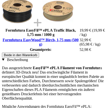
Formfutura EasyFil™ ePLA Traffic Black,
19,99 €
(19,99 €
1,75 mm / 1000 g
/ kg)
Formfutura EasyWood™ Birch, 1,75 mm (500
32,99 €
g)
(65,98 € / kg)
Gesamtpreis:
52,98 €
Beide in den Warenkorb
Beschreibung
Das ausgezeichnete
EasyFil™ ePLA Filament von Formfutur
a
definiert 3D-Druck neu! Das erschwingliche Filament in
europäischer Qualität kommt in einer unglaublich breiten Palette an
unterschiedlichen Farben, Durchmessern sowie Spulengrößen! Die
verbesserten und dadurch überdurchschnittlichen mechanischen
Eigenschaften dieses PLA Filaments ermöglichen ein äußerst
genießbares Druckerlebnis bei einer hervorragenden
Oberflächenqualität.
Mögliche Anwendungen des Formfutura EasyFil™ ePLA: