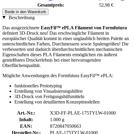
Gesamtpreis:
52,98 €
Beide in den Warenkorb
Beschreibung
Das ausgezeichnete
EasyFil™ ePLA Filament von Formfutura
definiert 3D-Druck neu! Das erschwingliche Filament in
europäischer Qualität kommt in einer unglaublich breiten Palette an
unterschiedlichen Farben, Durchmessern sowie Spulengrößen! Die
verbesserten und dadurch überdurchschnittlichen mechanischen
Eigenschaften dieses PLA Filaments ermöglichen ein äußerst
genießbares Druckerlebnis bei einer hervorragenden
Oberflächenqualität.
Mögliche Anwendungen des Formfutura EasyFil™ ePLA:
funktionelles Prototyping
Erstellung von Visualisierungshilfen
3D-Druck von Fertigungshilfsmitteln
Erstellung von detaillierten Konzeptmodellen
Art.-Nr.:
X3D-FF-PLAE-175TYLW-01000
Inhalt:
1.000 g
EAN:
8720847050663
Hersteller-Nr.:
PLAE-175TYLW-01000