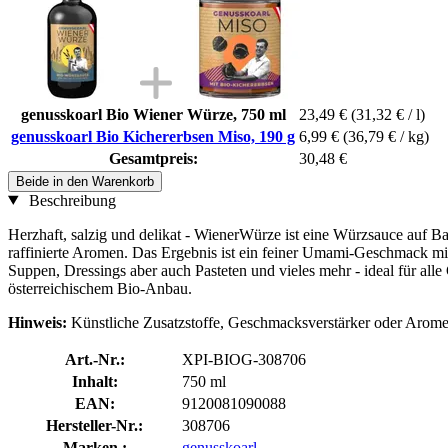
genusskoarl Bio Wiener Würze, 750 ml
23,49 €
(31,32 € / l)
genusskoarl Bio Kichererbsen Miso, 190 g
6,99 €
(36,79 € / kg)
Gesamtpreis:
30,48 €
Beide in den Warenkorb
Beschreibung
Herzhaft, salzig und delikat - WienerWürze ist eine Würzsauce auf Ba
raffinierte Aromen. Das Ergebnis ist ein feiner Umami-Geschmack mi
Suppen, Dressings aber auch Pasteten und vieles mehr - ideal für alle
österreichischem Bio-Anbau.
Hinweis:
Künstliche Zusatzstoffe, Geschmacksverstärker oder Arome
Art.-Nr.:
XPI-BIOG-308706
Inhalt:
750 ml
EAN:
9120081090088
Hersteller-Nr.:
308706
Marken :
genusskoarl