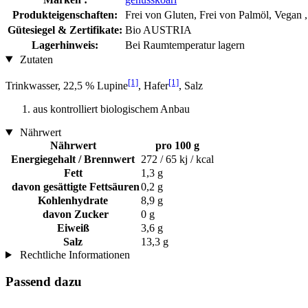
Produkteigenschaften:
Frei von Gluten, Frei von Palmöl, Vegan ,
Gütesiegel & Zertifikate:
Bio AUSTRIA
Lagerhinweis:
Bei Raumtemperatur lagern
Zutaten
[1]
[1]
Trinkwasser, 22,5 % Lupine
, Hafer
, Salz
aus kontrolliert biologischem Anbau
Nährwert
Nährwert
pro 100 g
Energiegehalt / Brennwert
272 / 65 kj / kcal
Fett
1,3 g
davon gesättigte Fettsäuren
0,2 g
Kohlenhydrate
8,9 g
davon Zucker
0 g
Eiweiß
3,6 g
Salz
13,3 g
Rechtliche Informationen
Passend dazu