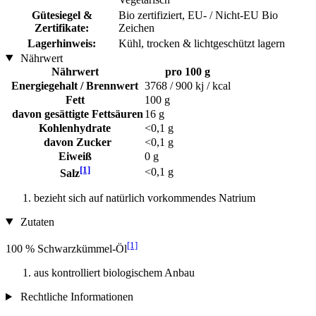
Gütesiegel &
Bio zertifiziert, EU- / Nicht-EU Bio
Zertifikate:
Zeichen
Lagerhinweis:
Kühl, trocken & lichtgeschützt lagern
Nährwert
Nährwert
pro 100 g
Energiegehalt / Brennwert
3768 / 900 kj / kcal
Fett
100 g
davon gesättigte Fettsäuren
16 g
Kohlenhydrate
<0,1 g
davon Zucker
<0,1 g
Eiweiß
0 g
[1]
<0,1 g
Salz
bezieht sich auf natürlich vorkommendes Natrium
Zutaten
[1]
100 % Schwarzkümmel-Öl
aus kontrolliert biologischem Anbau
Rechtliche Informationen