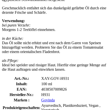
Geschmacklich entfaltet sich das dunkelgold gefärbte Öl durch eine
dezente Frische und Schärfe.
Verwendung:
bei puren Verzehr:
Morgens 1-2 Teelöffel einnehmen.
in der Küche:
Das Öl sollte nicht erhitzt und erst nach dem Garen von Speisen
hinzugefügt werden. Probieren Sie das Öl zu einem Tomatensalat
oder einem orientalischen Fladenbrot.
als Pflege:
Ideal bei spröder und rissiger Haut. Hierfür eine geringe Menge auf
die Haut auftragen und einwirken lassen.
Art.-Nr.:
XAY-GOV-H931
Inhalt:
100 ml
EAN:
4038507009826
Hersteller-Nr.:
H931
Marken :
Govinda
Ayurvedisch, Plastikreduziert, Vegan ,
Produkteigenschaften:
Vegetarisch