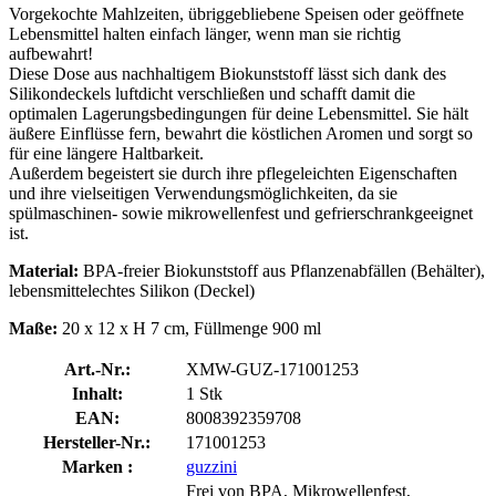
Vorgekochte Mahlzeiten, übriggebliebene Speisen oder geöffnete
Lebensmittel halten einfach länger, wenn man sie richtig
aufbewahrt!
Diese Dose aus nachhaltigem Biokunststoff lässt sich dank des
Silikondeckels luftdicht verschließen und schafft damit die
optimalen Lagerungsbedingungen für deine Lebensmittel. Sie hält
äußere Einflüsse fern, bewahrt die köstlichen Aromen und sorgt so
für eine längere Haltbarkeit.
Außerdem begeistert sie durch ihre pflegeleichten Eigenschaften
und ihre vielseitigen Verwendungsmöglichkeiten, da sie
spülmaschinen- sowie mikrowellenfest und gefrierschrankgeeignet
ist.
Material:
BPA-freier Biokunststoff aus Pflanzenabfällen (Behälter),
lebensmittelechtes Silikon (Deckel)
Maße:
20 x 12 x H 7 cm, Füllmenge 900 ml
Art.-Nr.:
XMW-GUZ-171001253
Inhalt:
1 Stk
EAN:
8008392359708
Hersteller-Nr.:
171001253
Marken :
guzzini
Frei von BPA, Mikrowellenfest,