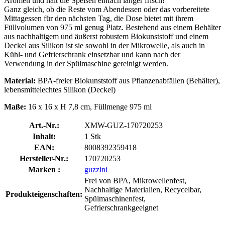
Aromen und hält die Speisen einfach länger frisch!
Ganz gleich, ob die Reste vom Abendessen oder das vorbereitete
Mittagessen für den nächsten Tag, die Dose bietet mit ihrem
Füllvolumen von 975 ml genug Platz. Bestehend aus einem Behälter
aus nachhaltigem und äußerst robustem Biokunststoff und einem
Deckel aus Silikon ist sie sowohl in der Mikrowelle, als auch in
Kühl- und Gefrierschrank einsetzbar und kann nach der
Verwendung in der Spülmaschine gereinigt werden.
Material:
BPA-freier Biokunststoff aus Pflanzenabfällen (Behälter),
lebensmittelechtes Silikon (Deckel)
Maße:
16 x 16 x H 7,8 cm, Füllmenge 975 ml
Art.-Nr.:
XMW-GUZ-170720253
Inhalt:
1 Stk
EAN:
8008392359418
Hersteller-Nr.:
170720253
Marken :
guzzini
Frei von BPA, Mikrowellenfest,
Nachhaltige Materialien, Recycelbar,
Produkteigenschaften:
Spülmaschinenfest,
Gefrierschrankgeeignet