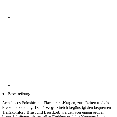
Beschreibung
Ärmelloses Poloshirt mit Flachstrick-Kragen, zum Reiten und als
Freizeitbekleidung. Das 4-Wege-Stretch begünstigt den bequemen
Tragekomfort. Brust und Brustkorb werden von einem großen
Logo-Schriftzug, einem edlen Emblem und der Nummer 3, das