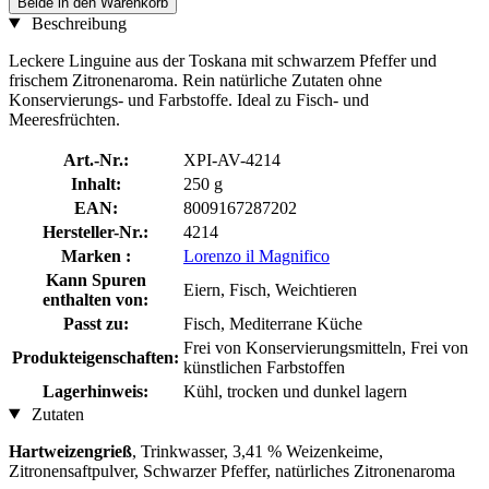
Beide in den Warenkorb
Beschreibung
Leckere Linguine aus der Toskana mit schwarzem Pfeffer und
frischem Zitronenaroma. Rein natürliche Zutaten ohne
Konservierungs- und Farbstoffe. Ideal zu Fisch- und
Meeresfrüchten.
Art.-Nr.:
XPI-AV-4214
Inhalt:
250 g
EAN:
8009167287202
Hersteller-Nr.:
4214
Marken :
Lorenzo il Magnifico
Kann Spuren
Eiern, Fisch, Weichtieren
enthalten von:
Passt zu:
Fisch, Mediterrane Küche
Frei von Konservierungsmitteln, Frei von
Produkteigenschaften:
künstlichen Farbstoffen
Lagerhinweis:
Kühl, trocken und dunkel lagern
Zutaten
Hartweizengrieß
, Trinkwasser, 3,41 % Weizenkeime,
Zitronensaftpulver, Schwarzer Pfeffer, natürliches Zitronenaroma