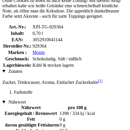
Ohne Cookies zu leben ist auch keine Lösung! Mit diesem Sirup
erhalten kalte wie heiße Getränke eine schmeichelhaft köstliche
Note, als öffne man die Keksdose. Die appetitlich dunkelbraune
Farbe setzt Akzente - auch für zarte Toppings geeignet.
Art.-Nr.:
XPI-TG-929364
Inhalt:
0,70 l
EAN:
3052910041144
Hersteller-Nr.:
929364
Marken :
Monin
Geschmack:
Schokoladig, Süß / süßlich
Lagerhinweis:
Kühl & trocken lagern
Zutaten
[1]
Zucker, Trinkwasser, Aroma, Einfacher Zuckerkulör
Farbstoffe
Nährwert
Nährwert
pro 100 g
Energiegehalt / Brennwert
1398 / 334 kj / kcal
Fett
0 g
davon gesättigte Fettsäuren
0 g