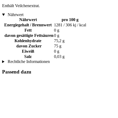
Enthält Veilchenextrat.
Nährwert
Nährwert
pro 100 g
Energiegehalt / Brennwert
1281 / 306 kj / kcal
Fett
0 g
davon gesättigte Fettsäuren
0 g
Kohlenhydrate
75,2 g
davon Zucker
75 g
Eiweiß
0 g
Salz
0,03 g
Rechtliche Informationen
Passend dazu