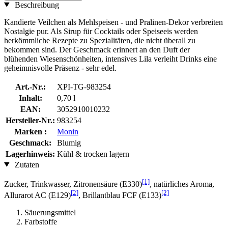
Beschreibung
Kandierte Veilchen als Mehlspeisen - und Pralinen-Dekor verbreiten
Nostalgie pur. Als Sirup für Cocktails oder Speiseeis werden
herkömmliche Rezepte zu Spezialitäten, die nicht überall zu
bekommen sind. Der Geschmack erinnert an den Duft der
blühenden Wiesenschönheiten, intensives Lila verleiht Drinks eine
geheimnisvolle Präsenz - sehr edel.
Art.-Nr.:
XPI-TG-983254
Inhalt:
0,70 l
EAN:
3052910010232
Hersteller-Nr.:
983254
Marken :
Monin
Geschmack:
Blumig
Lagerhinweis:
Kühl & trocken lagern
Zutaten
[1]
Zucker, Trinkwasser, Zitronensäure (E330)
, natürliches Aroma,
[2]
[2]
Allurarot AC (E129)
, Brillantblau FCF (E133)
Säuerungsmittel
Farbstoffe