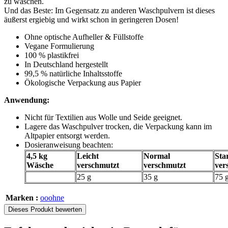
zu waschen.
Und das Beste: Im Gegensatz zu anderen Waschpulvern ist dieses
äußerst ergiebig und wirkt schon in geringeren Dosen!
Ohne optische Aufheller & Füllstoffe
Vegane Formulierung
100 % plastikfrei
In Deutschland hergestellt
99,5 % natürliche Inhaltsstoffe
Ökologische Verpackung aus Papier
Anwendung:
Nicht für Textilien aus Wolle und Seide geeignet.
Lagere das Waschpulver trocken, die Verpackung kann im
Altpapier entsorgt werden.
Dosieranweisung beachten:
4,5 kg
Leicht
Normal
Sta
Wäsche
verschmutzt
verschmutzt
ver
25 g
35 g
75 
Marken :
ooohne
Dieses Produkt bewerten