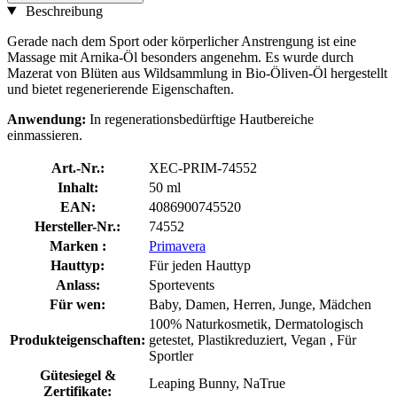
Beschreibung
Gerade nach dem Sport oder körperlicher Anstrengung ist eine
Massage mit Arnika-Öl besonders angenehm. Es wurde durch
Mazerat von Blüten aus Wildsammlung in Bio-Öliven-Öl hergestellt
und bietet regenerierende Eigenschaften.
Anwendung:
In regenerationsbedürftige Hautbereiche
einmassieren.
Art.-Nr.:
XEC-PRIM-74552
Inhalt:
50 ml
EAN:
4086900745520
Hersteller-Nr.:
74552
Marken :
Primavera
Hauttyp:
Für jeden Hauttyp
Anlass:
Sportevents
Für wen:
Baby, Damen, Herren, Junge, Mädchen
100% Naturkosmetik, Dermatologisch
Produkteigenschaften:
getestet, Plastikreduziert, Vegan , Für
Sportler
Gütesiegel &
Leaping Bunny, NaTrue
Zertifikate: