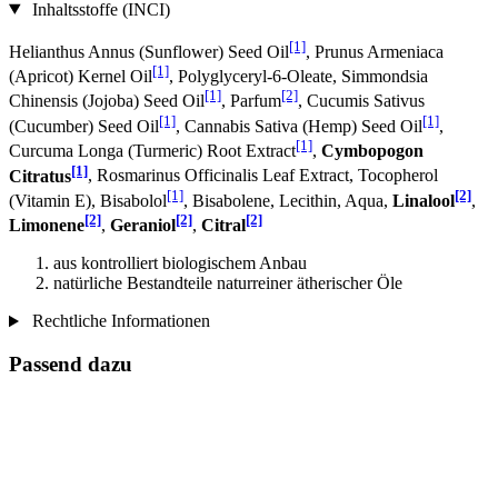
Inhaltsstoffe (INCI)
[1]
Helianthus Annus (Sunflower) Seed Oil
, Prunus Armeniaca
[1]
(Apricot) Kernel Oil
, Polyglyceryl-6-Oleate, Simmondsia
[1]
[2]
Chinensis (Jojoba) Seed Oil
, Parfum
, Cucumis Sativus
[1]
[1]
(Cucumber) Seed Oil
, Cannabis Sativa (Hemp) Seed Oil
,
[1]
Curcuma Longa (Turmeric) Root Extract
,
Cymbopogon
[1]
Citratus
, Rosmarinus Officinalis Leaf Extract, Tocopherol
[1]
[2]
(Vitamin E), Bisabolol
, Bisabolene, Lecithin, Aqua,
Linalool
,
[2]
[2]
[2]
Limonene
,
Geraniol
,
Citral
aus kontrolliert biologischem Anbau
natürliche Bestandteile naturreiner ätherischer Öle
Rechtliche Informationen
Passend dazu