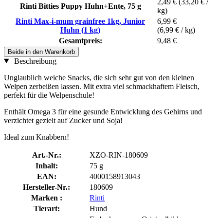
2,49 €
(33,20 € /
Rinti Bitties Puppy Huhn+Ente, 75 g
kg)
Rinti Max-i-mum grainfree 1kg, Junior
6,99 €
Huhn (1 kg)
(6,99 € / kg)
Gesamtpreis:
9,48 €
Beide in den Warenkorb
Beschreibung
Unglaublich weiche Snacks, die sich sehr gut von den kleinen
Welpen zerbeißen lassen. Mit extra viel schmackhaftem Fleisch,
perfekt für die Welpenschule!
Enthält Omega 3 für eine gesunde Entwicklung des Gehirns und
verzichtet gezielt auf Zucker und Soja!
Ideal zum Knabbern!
Art.-Nr.:
XZO-RIN-180609
Inhalt:
75 g
EAN:
4000158913043
Hersteller-Nr.:
180609
Marken :
Rinti
Tierart:
Hund