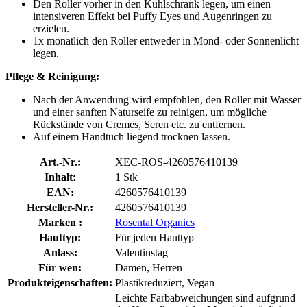
Den Roller vorher in den Kühlschrank legen, um einen
intensiveren Effekt bei Puffy Eyes und Augenringen zu
erzielen.
1x monatlich den Roller entweder in Mond- oder Sonnenlicht
legen.
Pflege & Reinigung:
Nach der Anwendung wird empfohlen, den Roller mit Wasser
und einer sanften Naturseife zu reinigen, um mögliche
Rückstände von Cremes, Seren etc. zu entfernen.
Auf einem Handtuch liegend trocknen lassen.
Art.-Nr.:
XEC-ROS-4260576410139
Inhalt:
1 Stk
EAN:
4260576410139
Hersteller-Nr.:
4260576410139
Marken :
Rosental Organics
Hauttyp:
Für jeden Hauttyp
Anlass:
Valentinstag
Für wen:
Damen, Herren
Produkteigenschaften:
Plastikreduziert, Vegan
Leichte Farbabweichungen sind aufgrund