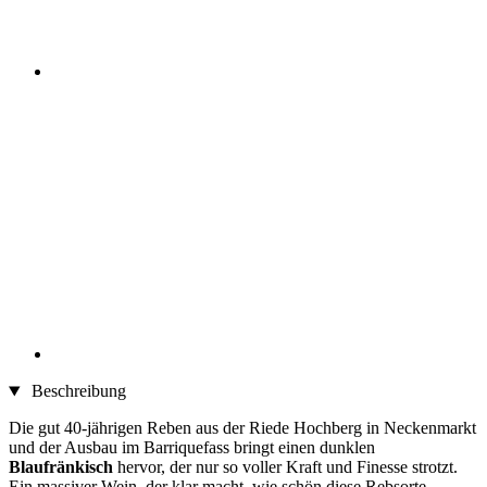
Beschreibung
Die gut 40-jährigen Reben aus der Riede Hochberg in Neckenmarkt
und der Ausbau im Barriquefass bringt einen dunklen
Blaufränkisch
hervor, der nur so voller Kraft und Finesse strotzt.
Ein massiver Wein, der klar macht, wie schön diese Rebsorte