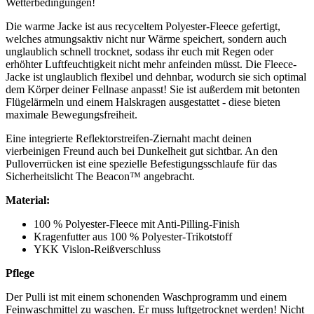
Wetterbedingungen!
Die warme Jacke ist aus recyceltem Polyester-Fleece gefertigt,
welches atmungsaktiv nicht nur Wärme speichert, sondern auch
unglaublich schnell trocknet, sodass ihr euch mit Regen oder
erhöhter Luftfeuchtigkeit nicht mehr anfeinden müsst. Die Fleece-
Jacke ist unglaublich flexibel und dehnbar, wodurch sie sich optimal
dem Körper deiner Fellnase anpasst! Sie ist außerdem mit betonten
Flügelärmeln und einem Halskragen ausgestattet - diese bieten
maximale Bewegungsfreiheit.
Eine integrierte Reflektorstreifen-Ziernaht macht deinen
vierbeinigen Freund auch bei Dunkelheit gut sichtbar. An den
Pulloverrücken ist eine spezielle Befestigungsschlaufe für das
Sicherheitslicht The Beacon™ angebracht.
Material:
100 % Polyester-Fleece mit Anti-Pilling-Finish
Kragenfutter aus 100 % Polyester-Trikotstoff
YKK Vislon-Reißverschluss
Pflege
Der Pulli ist mit einem schonenden Waschprogramm und einem
Feinwaschmittel zu waschen. Er muss luftgetrocknet werden! Nicht