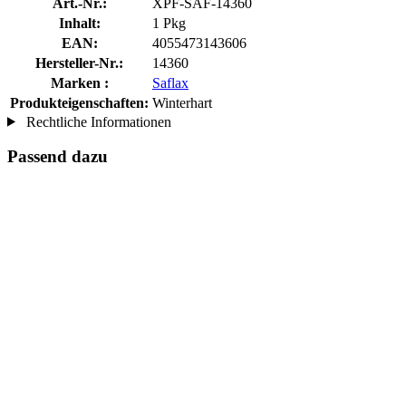
Art.-Nr.:
XPF-SAF-14360
Inhalt:
1 Pkg
EAN:
4055473143606
Hersteller-Nr.:
14360
Marken :
Saflax
Produkteigenschaften:
Winterhart
Rechtliche Informationen
Passend dazu