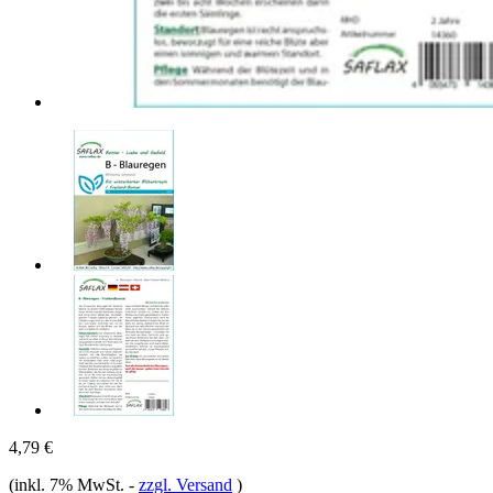
4,79 €
(inkl. 7% MwSt.
-
zzgl. Versand
)