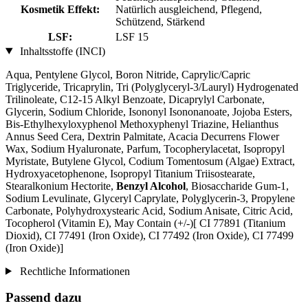
Kosmetik Effekt:
Natürlich ausgleichend, Pflegend,
Schützend, Stärkend
LSF:
LSF 15
Inhaltsstoffe (INCI)
Aqua, Pentylene Glycol, Boron Nitride, Caprylic/Capric
Triglyceride, Tricaprylin, Tri (Polyglyceryl-3/Lauryl) Hydrogenated
Trilinoleate, C12-15 Alkyl Benzoate, Dicaprylyl Carbonate,
Glycerin, Sodium Chloride, Isononyl Isononanoate, Jojoba Esters,
Bis-Ethylhexyloxyphenol Methoxyphenyl Triazine, Helianthus
Annus Seed Cera, Dextrin Palmitate, Acacia Decurrens Flower
Wax, Sodium Hyaluronate, Parfum, Tocopherylacetat, Isopropyl
Myristate, Butylene Glycol, Codium Tomentosum (Algae) Extract,
Hydroxyacetophenone, Isopropyl Titanium Triisostearate,
Stearalkonium Hectorite,
Benzyl Alcohol
, Biosaccharide Gum-1,
Sodium Levulinate, Glyceryl Caprylate, Polyglycerin-3, Propylene
Carbonate, Polyhydroxystearic Acid, Sodium Anisate, Citric Acid,
Tocopherol (Vitamin E), May Contain (+/-)[ CI 77891 (Titanium
Dioxid), CI 77491 (Iron Oxide), CI 77492 (Iron Oxide), CI 77499
(Iron Oxide)]
Rechtliche Informationen
Passend dazu