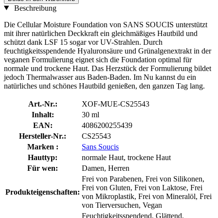
Beschreibung
Die Cellular Moisture Foundation von SANS SOUCIS unterstützt
mit ihrer natürlichen Deckkraft ein gleichmäßiges Hautbild und
schützt dank LSF 15 sogar vor UV-Strahlen. Durch
feuchtigkeitsspendende Hyaluronsäure und Grünalgenextrakt in der
veganen Formulierung eignet sich die Foundation optimal für
normale und trockene Haut. Das Herzstück der Formulierung bildet
jedoch Thermalwasser aus Baden-Baden. Im Nu kannst du ein
natürliches und schönes Hautbild genießen, den ganzen Tag lang.
Art.-Nr.:
XOF-MUE-CS25543
Inhalt:
30 ml
EAN:
4086200255439
Hersteller-Nr.:
CS25543
Marken :
Sans Soucis
Hauttyp:
normale Haut, trockene Haut
Für wen:
Damen, Herren
Frei von Parabenen, Frei von Silikonen,
Frei von Gluten, Frei von Laktose, Frei
Produkteigenschaften:
von Mikroplastik, Frei von Mineralöl, Frei
von Tierversuchen, Vegan
Feuchtigkeitsspendend, Glättend,