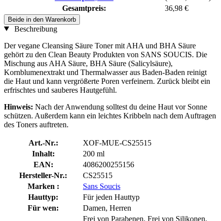
Gesamtpreis:
36,98 €
Beide in den Warenkorb
Beschreibung
Der vegane Cleansing Säure Toner mit AHA und BHA Säure
gehört zu den Clean Beauty Produkten von SANS SOUCIS. Die
Mischung aus AHA Säure, BHA Säure (Salicylsäure),
Kornblumenextrakt und Thermalwasser aus Baden-Baden reinigt
die Haut und kann vergrößerte Poren verfeinern. Zurück bleibt ein
erfrischtes und sauberes Hautgefühl.
Hinweis:
Nach der Anwendung solltest du deine Haut vor Sonne
schützen. Außerdem kann ein leichtes Kribbeln nach dem Auftragen
des Toners auftreten.
Art.-Nr.:
XOF-MUE-CS25515
Inhalt:
200 ml
EAN:
4086200255156
Hersteller-Nr.:
CS25515
Marken :
Sans Soucis
Hauttyp:
Für jeden Hauttyp
Für wen:
Damen, Herren
Frei von Parabenen, Frei von Silikonen,