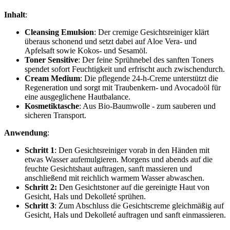
Inhalt
:
Cleansing Emulsion
: Der cremige Gesichtsreiniger klärt
überaus schonend und setzt dabei auf Aloe Vera- und
Apfelsaft sowie Kokos- und Sesamöl.
Toner Sensitive
: Der feine Sprühnebel des sanften Toners
spendet sofort Feuchtigkeit und erfrischt auch zwischendurch.
Cream Medium
: Die pflegende 24-h-Creme unterstützt die
Regeneration und sorgt mit Traubenkern- und Avocadoöl für
eine ausgeglichene Hautbalance.
Kosmetiktasche
: Aus Bio-Baumwolle - zum sauberen und
sicheren Transport.
Anwendung
:
Schritt 1
: Den Gesichtsreiniger vorab in den Händen mit
etwas Wasser aufemulgieren. Morgens und abends auf die
feuchte Gesichtshaut auftragen, sanft massieren und
anschließend mit reichlich warmem Wasser abwaschen.
Schritt 2:
Den Gesichtstoner auf die gereinigte Haut von
Gesicht, Hals und Dekolleté sprühen.
Schritt 3
: Zum Abschluss die Gesichtscreme gleichmäßig auf
Gesicht, Hals und Dekolleté auftragen und sanft einmassieren.