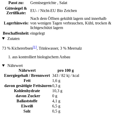
Passt zu:
Gemüsegerichte , Salat
Gütesiegel &
EU- / Nicht-EU Bio Zeichen
Zertifikate:
Nach dem Öffnen gekühlt lagern und innerhalb
Lagerhinweis:
von wenigen Tagen verbrauchen, Kühl, trocken &
lichtgeschützt lagern
Beschaffenheit:
eingelegt
Zutaten
[1]
73 % Kichererbsen
, Trinkwasser, 3 % Meersalz
aus kontrolliert biologischem Anbau
Nährwert
Nährwert
pro 100 g
Energiegehalt / Brennwert
343 / 82 kj / kcal
Fett
1,6 g
davon gesättigte Fettsäuren
0,3 g
Kohlenhydrate
10,3 g
davon Zucker
0 g
Ballaststoffe
4,1 g
Eiweiß
6,5 g
Salz
0,5 g