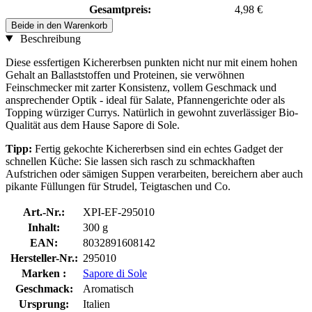
Gesamtpreis:
4,98 €
Beide in den Warenkorb
Beschreibung
Diese essfertigen Kichererbsen punkten nicht nur mit einem hohen
Gehalt an Ballaststoffen und Proteinen, sie verwöhnen
Feinschmecker mit zarter Konsistenz, vollem Geschmack und
ansprechender Optik - ideal für Salate, Pfannengerichte oder als
Topping würziger Currys. Natürlich in gewohnt zuverlässiger Bio-
Qualität aus dem Hause Sapore di Sole.
Tipp:
Fertig gekochte Kichererbsen sind ein echtes Gadget der
schnellen Küche: Sie lassen sich rasch zu schmackhaften
Aufstrichen oder sämigen Suppen verarbeiten, bereichern aber auch
pikante Füllungen für Strudel, Teigtaschen und Co.
Art.-Nr.:
XPI-EF-295010
Inhalt:
300 g
EAN:
8032891608142
Hersteller-Nr.:
295010
Marken :
Sapore di Sole
Geschmack:
Aromatisch
Ursprung:
Italien