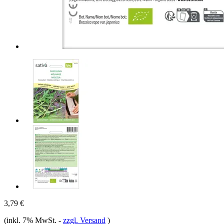
3,79 €
(inkl. 7% MwSt.
-
zzgl. Versand
)