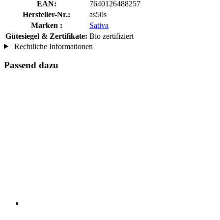
EAN:
7640126488257
Hersteller-Nr.:
as50s
Marken :
Sativa
Gütesiegel & Zertifikate:
Bio zertifiziert
Rechtliche Informationen
Passend dazu