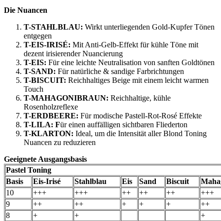
Die Nuancen
T-STAHLBLAU:
Wirkt unterliegenden Gold-Kupfer Tönen
entgegen
T-EIS-IRISÉ:
Mit Anti-Gelb-Effekt für kühle Töne mit
dezent irisierender Nuancierung
T-EIS:
Für eine leichte Neutralisation von sanften Goldtönen
T-SAND:
Für natürliche & sandige Farbrichtungen
T-BISCUIT:
Reichhaltiges Beige mit einem leicht warmen
Touch
T-MAHAGONIBRAUN:
Reichhaltige, kühle
Rosenholzreflexe
T-ERDBEERE:
Für modische Pastell-Rot-Rosé Effekte
T-LILA: F
ür einen auffälligen sichtbaren Fliederton
T-KLARTON:
Ideal, um die Intensität aller Blond Toning
Nuancen zu reduzieren
Geeignete Ausgangsbasis
Pastel Toning
Basis
Eis-Irisé
Stahlblau
Eis
Sand
Biscuit
Maha
10
+++
+++
++
++
++
+++
9
++
++
+
+
+
++
8
+
+
+