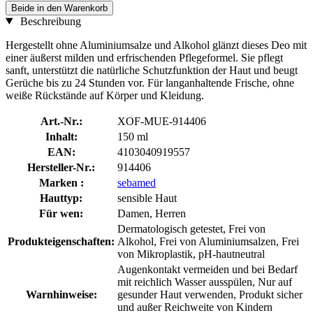
Beide in den Warenkorb
Beschreibung
Hergestellt ohne Aluminiumsalze und Alkohol glänzt dieses Deo mit
einer äußerst milden und erfrischenden Pflegeformel. Sie pflegt
sanft, unterstützt die natürliche Schutzfunktion der Haut und beugt
Gerüche bis zu 24 Stunden vor. Für langanhaltende Frische, ohne
weiße Rückstände auf Körper und Kleidung.
Art.-Nr.:
XOF-MUE-914406
Inhalt:
150 ml
EAN:
4103040919557
Hersteller-Nr.:
914406
Marken :
sebamed
Hauttyp:
sensible Haut
Für wen:
Damen, Herren
Dermatologisch getestet, Frei von
Produkteigenschaften:
Alkohol, Frei von Aluminiumsalzen, Frei
von Mikroplastik, pH-hautneutral
Augenkontakt vermeiden und bei Bedarf
mit reichlich Wasser ausspülen, Nur auf
Warnhinweise:
gesunder Haut verwenden, Produkt sicher
und außer Reichweite von Kindern