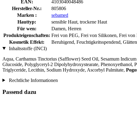
EAN:
4103040048486
Hersteller-Nr.:
805806
Marken :
sebamed
Hauttyp:
sensible Haut, trockene Haut
Für wen:
Damen, Herren
Produkteigenschaften:
Frei von PEG, Frei von Silikonen, Frei von
Kosmetik Effekt:
Beruhigend, Feuchtigkeitsspendend, Glätte
Inhaltsstoffe (INCI)
Aqua, Carthamus Tinctorius (Safflower) Seed Oil, Sesamum Indicum
Glucoside, Polyglyceryl-2 Dipolyhydroxystearate, Phenoxyethanol, Pa
Triglyceride, Lecithin, Sodium Hydroxyde, Ascorbyl Palmitate,
Pogo
Rechtliche Informationen
Passend dazu