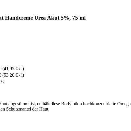
ut Handcreme Urea Akut 5%, 75 ml
€
(41,95 € / l)
€
(53,20 € / l)
 €
er Haut abgestimmt ist, enthält diese Bodylotion hochkonzentrierte Ome
chen Schutzmantel der Haut.