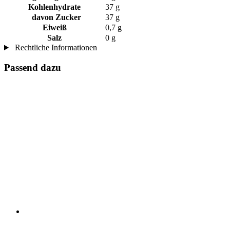
Kohlenhydrate
37 g
davon Zucker
37 g
Eiweiß
0,7 g
Salz
0 g
Rechtliche Informationen
Passend dazu