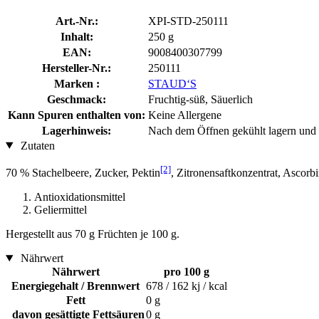
Art.-Nr.:
XPI-STD-250111
Inhalt:
250 g
EAN:
9008400307799
Hersteller-Nr.:
250111
Marken :
STAUD‘S
Geschmack:
Fruchtig-süß, Säuerlich
Kann Spuren enthalten von:
Keine Allergene
Lagerhinweis:
Nach dem Öffnen gekühlt lagern und
Zutaten
[2]
70 % Stachelbeere, Zucker, Pektin
, Zitronensaftkonzentrat, Ascorb
Antioxidationsmittel
Geliermittel
Hergestellt aus 70 g Früchten je 100 g.
Nährwert
Nährwert
pro 100 g
Energiegehalt / Brennwert
678 / 162 kj / kcal
Fett
0 g
davon gesättigte Fettsäuren
0 g