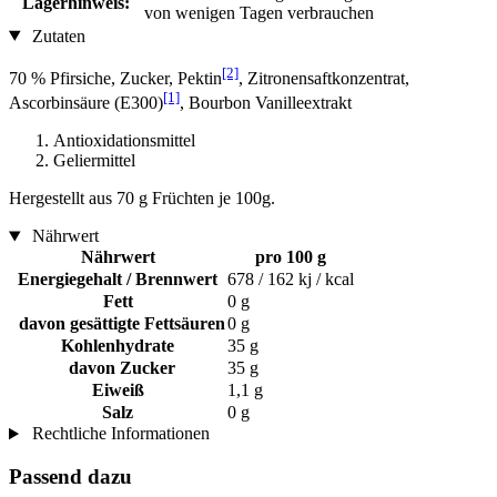
Lagerhinweis:
von wenigen Tagen verbrauchen
Zutaten
[2]
70 % Pfirsiche, Zucker, Pektin
, Zitronensaftkonzentrat,
[1]
Ascorbinsäure (E300)
, Bourbon Vanilleextrakt
Antioxidationsmittel
Geliermittel
Hergestellt aus 70 g Früchten je 100g.
Nährwert
Nährwert
pro 100 g
Energiegehalt / Brennwert
678 / 162 kj / kcal
Fett
0 g
davon gesättigte Fettsäuren
0 g
Kohlenhydrate
35 g
davon Zucker
35 g
Eiweiß
1,1 g
Salz
0 g
Rechtliche Informationen
Passend dazu