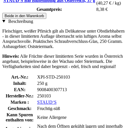
STAUD‘S Bio Blütenhonig aus Österreich, 37 g
(40,27 € / kg)
Gesamtpreis:
8,38 €
Beide in den Warenkorb
Beschreibung
Fleischiger, weißer Pfirsich gilt als Delikatesse unter Obstliebhabern
- in dieser limitierten Auflage überrascht sein luftiges Aroma selbst
Anspruchsvolle. Praktisches Schraubverschluss-Glas, 250 Gramm.
Anbaugebiet: Oststeiermark.
Hinweis:
Alle Früchte dieser limitierten Serie wurden in Österreich
angebaut, beispielsweise in der Wachau oder Steiermark. Die
Verfügbarkeiten sind daher begrenzt - edel, frisch und regional!
Art.-Nr.:
XPI-STD-250103
Inhalt:
250 g
EAN:
9008400307713
Hersteller-Nr.:
250103
Marken :
STAUD‘S
Geschmack:
Fruchtig-süß
Kann Spuren
Keine Allergene
enthalten von:
Nach dem Öffnen gekühlt lagern und innerhalb