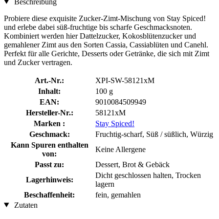
Beschreibung
Probiere diese exquisite Zucker-Zimt-Mischung von Stay Spiced!
und erlebe dabei süß-fruchtige bis scharfe Geschmacksnoten.
Kombiniert werden hier Dattelzucker, Kokosblütenzucker und
gemahlener Zimt aus den Sorten Cassia, Cassiablüten und Canehl.
Perfekt für alle Gerichte, Desserts oder Getränke, die sich mit Zimt
und Zucker vertragen.
Art.-Nr.:
XPI-SW-58121xM
Inhalt:
100 g
EAN:
9010084509949
Hersteller-Nr.:
58121xM
Marken :
Stay Spiced!
Geschmack:
Fruchtig-scharf, Süß / süßlich, Würzig
Kann Spuren enthalten
Keine Allergene
von:
Passt zu:
Dessert, Brot & Gebäck
Dicht geschlossen halten, Trocken
Lagerhinweis:
lagern
Beschaffenheit:
fein, gemahlen
Zutaten