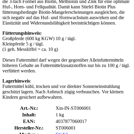
die 3-fach Formel aus Biotin, Methionin und Zink für eine optimale
Huf-, Horn- und Fellqualität. Damit kann Stiefel Biotin Plus
fütterungsbedingte Biotin-Mangelerscheinungen ausgleichen, die
sich negativ auf das Huf- und Hornwachstum auswirken und die
Elastizität und Widerstandsfähigkeit beeinträchtigen können.
Fütterungshinweis:
Großpferde (600 kg KGW) 10 g / tägl.
Kleinpferde 5 g / tägl.
(1 geh. Messlöffel = ca. 10 g)
Dieses Futtermittel darf wegen der gegenüber Alleinfuttermitteln
höheren Gehalte an Futtermittelzusatzstoffen nur bis zu 100 g / tägl.
verfüttert werden.
Lagerhinweis
:
Futtermittel kühl, trocken und vor direkter Sonneneinstrahlung
geschützt lagern. Nach Anbruch zügig verbrauchen. Vor kleinen
Kindern gesichert aufbewahren.
Art.-Nr.:
Xin-IN-ST006001
Inhalt:
1 kg
EAN:
4037877060017
Hersteller-Nr.:
ST006001