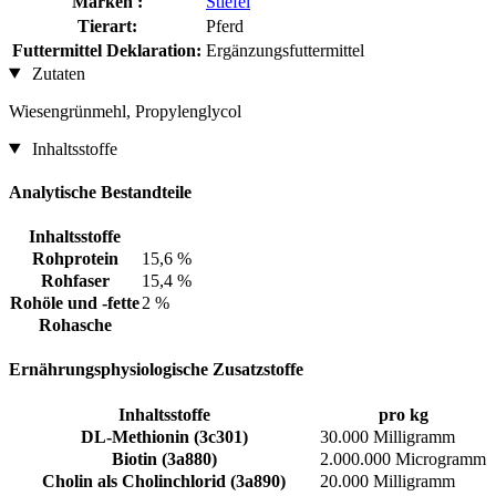
Marken :
Stiefel
Tierart:
Pferd
Futtermittel Deklaration:
Ergänzungsfuttermittel
Zutaten
Wiesengrünmehl, Propylenglycol
Inhaltsstoffe
Analytische Bestandteile
Inhaltsstoffe
Rohprotein
15,6 %
Rohfaser
15,4 %
Rohöle und -fette
2 %
Rohasche
Ernährungsphysiologische Zusatzstoffe
Inhaltsstoffe
pro kg
DL-Methionin (3c301)
30.000 Milligramm
Biotin (3a880)
2.000.000 Microgramm
Cholin als Cholinchlorid (3a890)
20.000 Milligramm