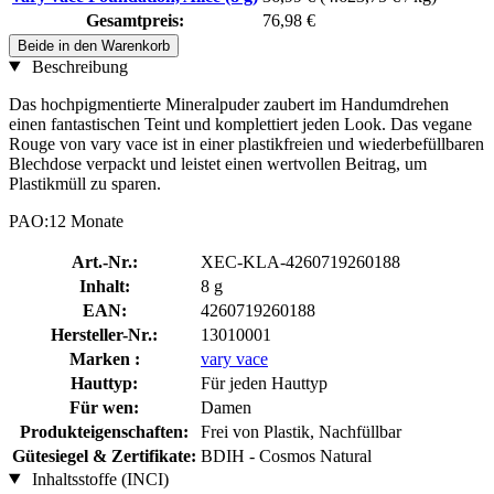
Gesamtpreis:
76,98 €
Beide in den Warenkorb
Beschreibung
Das hochpigmentierte Mineralpuder zaubert im Handumdrehen
einen fantastischen Teint und komplettiert jeden Look. Das vegane
Rouge von vary vace ist in einer plastikfreien und wiederbefüllbaren
Blechdose verpackt und leistet einen wertvollen Beitrag, um
Plastikmüll zu sparen.
PAO:12 Monate
Art.-Nr.:
XEC-KLA-4260719260188
Inhalt:
8 g
EAN:
4260719260188
Hersteller-Nr.:
13010001
Marken :
vary vace
Hauttyp:
Für jeden Hauttyp
Für wen:
Damen
Produkteigenschaften:
Frei von Plastik, Nachfüllbar
Gütesiegel & Zertifikate:
BDIH - Cosmos Natural
Inhaltsstoffe (INCI)