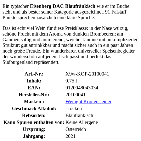
Ein typischer
Eisenberg DAC Blaufränkisch
wie er im Buche
steht und als bester seiner Kategorie ausgezeichnet. 91 Falstaff
Punkte sprechen zusätzlich eine klare Sprache.
Das ist echt viel Wein für diese Preisklasse: in der Nase würzig,
schöne Frucht mit dem Aroma von dunklen Brombeeren; am
Gaumen saftig und animierend, weiche Tannine mit unkomplizierter
Struktur; gut antrinkkbar und macht sicher auch in ein paar Jahren
noch große Freude. Ein wunderbarer, universeller Speisenbegleiter,
der wunderschön auf jeden Tisch passt und perfekt das
Südburgenland repräsentiert.
Art.-Nr.:
X9w-KOP-20100041
Inhalt:
0,75 l
EAN:
9120048043034
Hersteller-Nr.:
20100041
Marken :
Weingut Kopfensteiner
Geschmack Alkohol:
Trocken
Rebsorten:
Blaufränkisch
Kann Spuren enthalten von:
Keine Allergene
Ursprung:
Österreich
Jahrgang:
2021