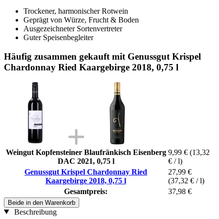
Trockener, harmonischer Rotwein
Geprägt von Würze, Frucht & Boden
Ausgezeichneter Sortenvertreter
Guter Speisenbegleiter
Häufig zusammen gekauft mit Genussgut Krispel
Chardonnay Ried Kaargebirge 2018, 0,75 l
Weingut Kopfensteiner Blaufränkisch Eisenberg
9,99 €
(13,32
DAC 2021, 0,75 l
€ / l)
Genussgut Krispel Chardonnay Ried
27,99 €
Kaargebirge 2018, 0,75 l
(37,32 € / l)
Gesamtpreis:
37,98 €
Beide in den Warenkorb
Beschreibung