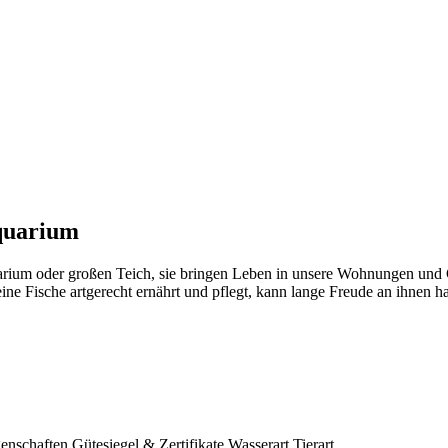
Aquarium
rium oder großen Teich, sie bringen Leben in unsere Wohnungen und Gärt
ine Fische artgerecht ernährt und pflegt, kann lange Freude an ihnen h
enschaften
Gütesiegel & Zertifikate
Wasserart
Tierart